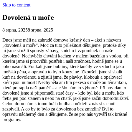
Skip to content
Dovolená u moře
8 srpna, 2025
8 srpna, 2025
Dnes jsme měli na zahradě domova krásný den – akci s názvem
„dovolená u moře“. Moc za tuto příležitost děkujeme, protože díky
ní jsme si užili spousty zábavy, smíchu i vzpomínek na naše
dovolené. Nechybělo chytání kachen v malém bazénku s vodou, při
kterém jsme si procvičili postřeh i naši zručnost, hodně jsme se u
toho nasmáli. Foukali jsme bubliny, které tančily ve vzduchu jako
mořská pěna, a opravdu to bylo kouzelné. Zkoušeli jsme si sbalit
kufr na dovolenou a zjistili jsme, že plavky, klobouk a opalovací
krém jsou nutnost! Nechyběla ani hra pexeso s mořskou tématikou,
která potrápila naši paměť – ale šlo nám to výborně. Při povídání o
dovolené jsme si připomněli staré časy – kdo byl kde u moře, kdo
třeba jen pod stanem a nebo na chatě, jaká jsme zažili dobrodružství.
Celou dobu nám k tomu hrála hudba a někteří z nás si s chutí
zazpívali. A co by to bylo za dovolenou bez zmrzlin? Byl to
opravdu nádherný den a děkujeme, že se pro nás vytváří tak krásné
programy.