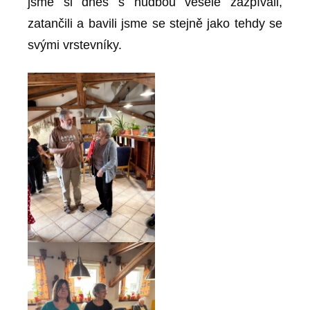
jsme si dnes s hudbou vesele zazpívali,
zatančili a bavili jsme se stejně jako tehdy se
svými vrstevníky.