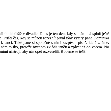
li do hlediště v divadle. Dnes je ten den, kdy se nám má splnit ještě
. Přišel čas, kdy se můžou rozeznít první tóny kytary pana Dominika
tanci. Také jsme si společně s nimi zazpívali písně, které známe,
ám to líto, protože bychom zvládli tančit a zpívat až do večera. No
bními nástroji, aby nás opět rozveselili. Budeme se těšit!