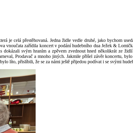
 která je celá přestěhovaná. Jedna židle vedle druhé, jako bychom useda
va vnoučata zařídila koncert v podání hudebního dua Ježek & Lomička
dokázali svým hraním a zpěvem zvednout hned několikrát ze židlí k 
neval, Prodavač a mnoho jiných. Jakmile přišel závěr koncertu, bylo n
lo líto, přislíbili, že se za námi ještě přijedou podívat i se svými hude