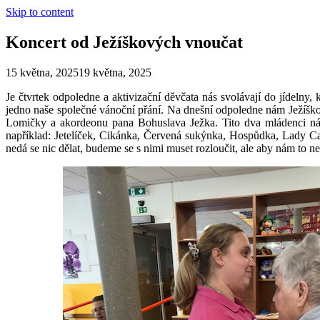
Skip to content
Koncert od Ježíškových vnoučat
15 května, 2025
19 května, 2025
Je čtvrtek odpoledne a aktivizační děvčata nás svolávají do jídelny,
jedno naše společné vánoční přání. Na dnešní odpoledne nám Ježíško
Lomičky a akordeonu pana Bohuslava Ježka. Tito dva mládenci nás 
například: Jetelíček, Cikánka, Červená sukýnka, Hospůdka, Lady Car
nedá se nic dělat, budeme se s nimi muset rozloučit, ale aby nám to neby