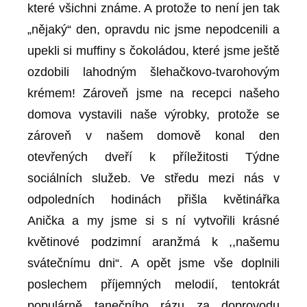
které všichni známe. A protože to není jen tak
„nějaký“ den, opravdu nic jsme nepodcenili a
upekli si muffiny s čokoládou, které jsme ještě
ozdobili lahodným šlehačkovo-tvarohovým
krémem! Zároveň jsme na recepci našeho
domova vystavili naše výrobky, protože se
zároveň v našem domově konal den
otevřených dveří k příležitosti Týdne
sociálních služeb. Ve středu mezi nás v
odpoledních hodinách přišla květinářka
Anička a my jsme si s ní vytvořili krásné
květinové podzimní aranžmá k ,,našemu
svátečnímu dni“. A opět jsme vše doplnili
poslechem příjemných melodií, tentokrát
populárně tanečního rázu za doprovodu