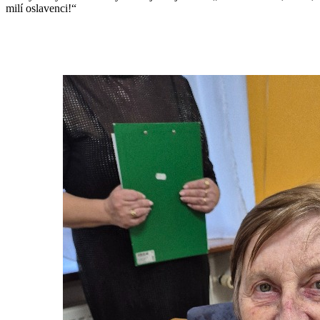
milí oslavenci!“