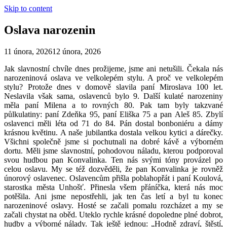
Skip to content
Oslava narozenin
11 února, 2026
12 února, 2026
Jak slavnostní chvíle dnes prožijeme, jsme ani netušili. Čekala nás
narozeninová oslava ve velkolepém stylu. A proč ve velkolepém
stylu? Protože dnes v domově slavila paní Miroslava 100 let.
Neslavila však sama, oslavenců bylo 9. Další kulaté narozeniny
měla paní Milena a to rovných 80. Pak tam byly takzvané
půlkulatiny: paní Zdeňka 95, paní Eliška 75 a pan Aleš 85. Zbylí
oslavenci měli léta od 71 do 84. Pán dostal bonboniéru a dámy
krásnou květinu. A naše jubilantka dostala velkou kytici a dárečky.
Všichni společně jsme si pochutnali na dobré kávě a výborném
dortu. Měli jsme slavnostní, pohodovou náladu, kterou podporoval
svou hudbou pan Konvalinka. Ten nás svými tóny provázel po
celou oslavu. My se též dozvěděli, že pan Konvalinka je rovněž
únorový oslavenec. Oslavencům přišla poblahopřát i paní Koulová,
starostka města Unhošť. Přinesla všem přáníčka, která nás moc
potěšila. Ani jsme nepostřehli, jak ten čas letí a byl tu konec
narozeninové oslavy. Hosté se začali pomalu rozcházet a my se
začali chystat na oběd. Uteklo rychle krásné dopoledne plné dobrot,
hudby a výborné nálady. Tak ještě jednou: „Hodně zdraví, štěstí,