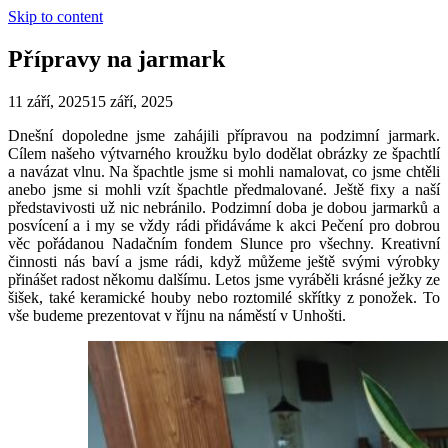
Skip to content
Přípravy na jarmark
11 září, 2025
15 září, 2025
Dnešní dopoledne jsme zahájili přípravou na podzimní jarmark.
Cílem našeho výtvarného kroužku bylo dodělat obrázky ze špachtlí
a navázat vlnu. Na špachtle jsme si mohli namalovat, co jsme chtěli
anebo jsme si mohli vzít špachtle předmalované. Ještě fixy a naší
představivosti už nic nebránilo. Podzimní doba je dobou jarmarků a
posvícení a i my se vždy rádi přidáváme k akci Pečení pro dobrou
věc pořádanou Nadačním fondem Slunce pro všechny. Kreativní
činnosti nás baví a jsme rádi, když můžeme ještě svými výrobky
přinášet radost někomu dalšímu. Letos jsme vyráběli krásné ježky ze
šišek, také keramické houby nebo roztomilé skřítky z ponožek. To
vše budeme prezentovat v říjnu na náměstí v Unhošti.