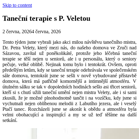
Skip to content
Taneční terapie s P. Veletou
2 června, 2026
4 června, 2026
Tento týden jsme vybrali jako akci milou návštěvu tanečního mistra,
Dr. Petra Velety, který mezi nás, do našeho domova ve Zruči nad
Sázavou, zavítal už poněkolikáté, protože jeho léčebná taneční
terapie se těší nejen u seniorů, ale i u personálu, který o seniory
pečuje, velké oblibě. Nejinak tomu bylo i tentokrát. Ovšem, oproti
předešlým letům, kdy se taneční terapie odehrávala ve společenském
sále domova, tentokrát jsme se sešli v nově vybudované přístavbě
domova, která má patřičně komornější a intimnější atmosféru. V
útulném sálku se tak v dopoledních hodinách sešlo asi třicet seniorů,
kteří si s chutí užili taneční umění nejen mistra Velety, ale i si sami
zkusili, že je možné plnohodnotně tančit i na vozíčku, kdy jsme si
vychutnali nejen oblíbenou melodii z Labutího jezera, ale i veselý
Ptačí tanec. Rozcházeli jsme se akorát k obědu a atmosféra byla
velmi obohacující a inspirující a my se už teď těšíme na další
setkání.