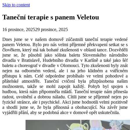
Skip to content
Taneční terapie s panem Veletou
16 prosince, 2025
29 prosince, 2025
Dnes jsme se v našem domově zúčastnili taneční terapie vedené
panem Veletou. Bylo pro nás velmi příjemné překvapení setkat se s
člověkem, který má tak bohaté zkušenosti v oblasti tance. Dozvěděli
jsme se, že působil jako sólista baletu Slovenského národního
divadla v Bratislavě, Hudebního divadla v Karlíně a také jako šéf
baletu a choreograf v divadle v Olomouci. Tyto zkušenosti byly znát
nejen na odborném vedení, ale i na jeho klidném a vstřícném
přístupu k nám. Celé odpoledne probíhalo ve velmi pohodové a
přátelské atmosféře. Taneční cvičení byla přizpůsobena našim
možnostem, takže se mohl zapojit každý. Pohyb byl spojen s
hudbou, která nám připomněla mládí. Taneční terapie nám přinesla
radost, uvolnění a dobrou náladu. Cítili jsme se příjemně nejen po
fyzické stránce, ale i psychické. Akci jsme hodnotili velmi pozitivně
a shodli jsme se, že byla přínosná a obohacující. Na závěr jsme
vyjádřili přání, aby se podobná akce v domově opět uskutečnila.