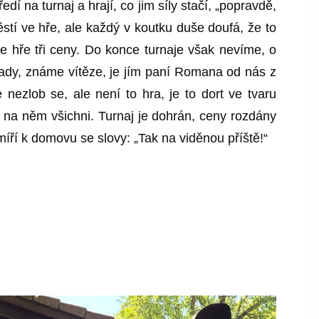
í na turnaj a hrají, co jim síly stačí, „popravdě,
ěstí ve hře, ale každý v koutku duše doufá, že to
e hře tři ceny. Do konce turnaje však nevíme, o
 tady, známe vítěze, je jím paní Romana od nás z
nezlob se, ale není to hra, je to dort ve tvaru
si na něm všichni. Turnaj je dohrán, ceny rozdány
íří k domovu se slovy: „Tak na viděnou příště!“