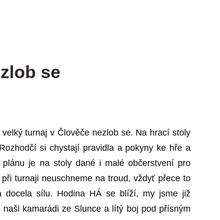
zlob se
 velký turnaj v Člověče nezlob se. Na hrací stoly
. Rozhodčí si chystají pravidla a pokyny ke hře a
plánu je na stoly dané i malé občerstvení pro
při turnaji neuschneme na troud, vždyť přece to
má docela sílu. Hodina HÁ se blíží, my jsme již
i naši kamarádi ze Slunce a lítý boj pod přísným