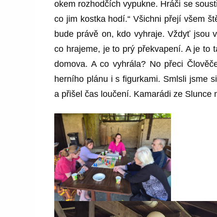
okem rozhodčích vypukne. Hráči se soustřed
co jim kostka hodí.“ Všichni přejí všem št
bude právě on, kdo vyhraje. Vždyť jsou v
co hrajeme, je to prý překvapení. A je to
domova. A co vyhrála? No přeci Člověče 
herního plánu i s figurkami. Smlsli jsme 
a přišel čas loučení. Kamarádi ze Slunce m