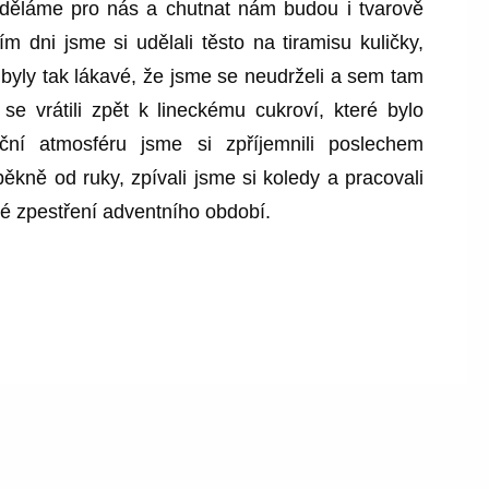
ky děláme pro nás a chutnat nám budou i tvarově
m dni jsme si udělali těsto na tiramisu kuličky,
 byly tak lákavé, že jsme se neudrželi a sem tam
se vrátili zpět k lineckému cukroví, které bylo
ční atmosféru jsme si zpříjemnili poslechem
ěkně od ruky, zpívali jsme si koledy a pracovali
né zpestření adventního období.