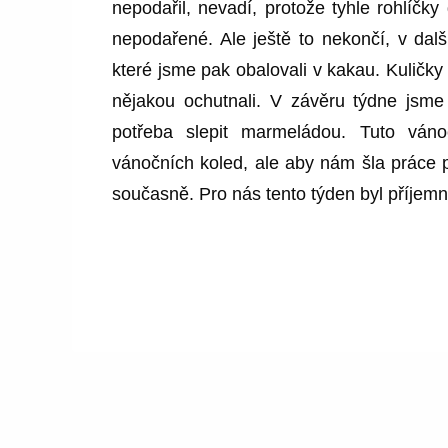
nepodařil, nevadí, protože tyhle rohlíč
nepodařené. Ale ještě to nekončí, v další
které jsme pak obalovali v kakau. Kuličky
nějakou ochutnali. V závěru týdne jsme 
potřeba slepit marmeládou. Tuto váno
vánočních koled, ale aby nám šla práce p
současně. Pro nás tento týden byl příjem