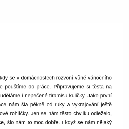
, kdy se v domácnostech rozvoní vůně vánočního
 pouštíme do práce. Připravujeme si těsta na
é uděláme i nepečené tiramisu kuličky. Jako první
ráce nám šla pěkně od ruky a vykrajování ještě
kové rohlíčky. Jen se nám těsto chvilku odleželo,
v se, šlo nám to moc dobře. I když se nám nějaký