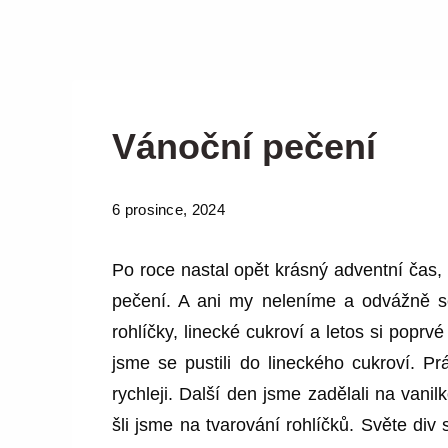
Vánoční pečení
6 prosince, 2024
Po roce nastal opět krásný adventní čas
pečení. A ani my neleníme a odvážně se
rohlíčky, linecké cukroví a letos si poprv
jsme se pustili do lineckého cukroví. P
rychleji. Další den jsme zadělali na vanil
šli jsme na tvarování rohlíčků. Světe di