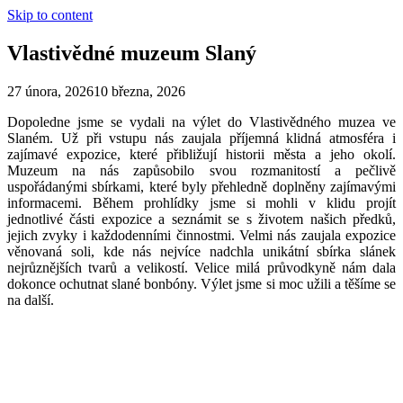
Skip to content
Vlastivědné muzeum Slaný
27 února, 2026
10 března, 2026
Dopoledne jsme se vydali na výlet do Vlastivědného muzea ve
Slaném. Už při vstupu nás zaujala příjemná klidná atmosféra i
zajímavé expozice, které přibližují historii města a jeho okolí.
Muzeum na nás zapůsobilo svou rozmanitostí a pečlivě
uspořádanými sbírkami, které byly přehledně doplněny zajímavými
informacemi. Během prohlídky jsme si mohli v klidu projít
jednotlivé části expozice a seznámit se s životem našich předků,
jejich zvyky i každodenními činnostmi. Velmi nás zaujala expozice
věnovaná soli, kde nás nejvíce nadchla unikátní sbírka slánek
nejrůznějších tvarů a velikostí. Velice milá průvodkyně nám dala
dokonce ochutnat slané bonbóny. Výlet jsme si moc užili a těšíme se
na další.