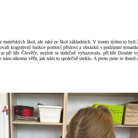
 mateřských škol, ale také ze škol základních. V tomto týdnu to byli ž
ovali kognitivní funkce pomocí přísloví a obrázků s podzimní tematik
 se při hře Člověče, nezlob se statečně vyhazovalo, při hře Double 
se nám nikomu věřit, jak nám to společně uteklo. A proto jsme se ihned