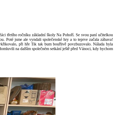
áci třetího ročníku základní školy Na Pohoří. Se svou paní učitelkou
ou. Poté jsme ale vyndali společenské hry a to teprve začala zábava!
vykřikovalo, při hře Tik tak bum bouřlivě povzbuzovalo. Nálada byla
 domluvili na dalším společném setkání ještě před Vánoci, kdy bychom