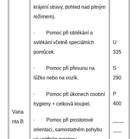
krájení stravy, dohled nad pitným
režimem).
· Pomoc při oblékání a
U
svlékání včetně speciálních
335
pomůcek.
S
· Pomoc při přesunu na
290
lůžko nebo na vozík.
P
· Pomoc při úkonech osobní
400
hygieny + celková koupel.
Varia
____
· Pomoc při prostorové
nta B
___
orientaci, samostatném pohybu