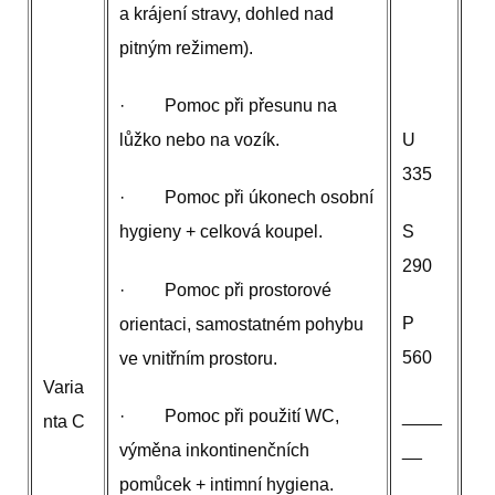
a krájení stravy, dohled nad
pitným režimem).
· Pomoc při přesunu na
U
lůžko nebo na vozík.
335
· Pomoc při úkonech osobní
S
hygieny + celková koupel.
290
· Pomoc při prostorové
P
orientaci, samostatném pohybu
560
ve vnitřním prostoru.
Varia
____
· Pomoc při použití WC,
nta C
__
výměna inkontinenčních
pomůcek + intimní hygiena.