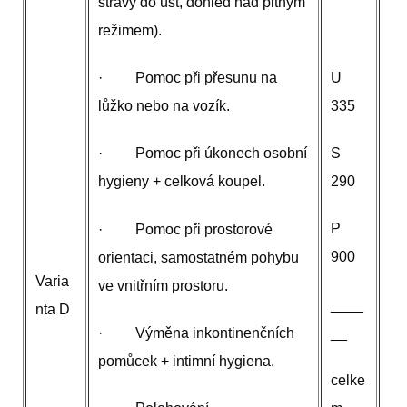
stravy do úst, dohled nad pitným
režimem).
U
· Pomoc při přesunu na
335
lůžko nebo na vozík.
S
· Pomoc při úkonech osobní
290
hygieny + celková koupel.
P
· Pomoc při prostorové
900
orientaci, samostatném pohybu
Varia
ve vnitřním prostoru.
____
nta D
__
· Výměna inkontinenčních
pomůcek + intimní hygiena.
celke