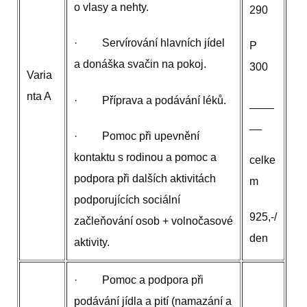
o vlasy a nehty.
290
· Servírování hlavních jídel
P
a donáška svačin na pokoj.
300
Varia
nta A
· Příprava a podávání léků.
____
__
· Pomoc při upevnění
kontaktu s rodinou a pomoc a
celke
podpora při dalších aktivitách
m
podporujících sociální
925,-/
začleňování osob + volnočasové
den
aktivity.
· Pomoc a podpora při
podávání jídla a pití (namazání a