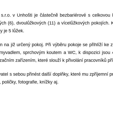
 s.r.o. v Unhošti je částečně bezbariérové s celkovou
vých (6), dvoulůžkových (11) a vícelůžkových pokojích
 je 5 lůžek.
 na již určený pokoj. Při výběru pokoje se přihlíží ke 
myvadlem, sprchovým koutem a WC, k dispozici jsou 
začním zařízením, které slouží k přivolání pracovníků p
l s sebou přinést další doplňky, které mu zpříjemní pr
poličky, fotografie, knížky aj.