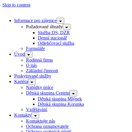
Skip to content
Informace pro zájemce
Požadované úhrady
Služba DS, DZR
Denní stacionář
Odlehčovací služba
Formuláře
Úvod
Rodinná firma
O nás
Základní činnosti
Poskytované služby
Kariéra
Nabídky práce
Dětská skupina Centrin
Dětská skupina Mlýnek
Dětská skupina Korunka
Vzdělávání
Kontakty
Kontaktujte nás
Ochrana oznamovatele
Ochrana osobních údajů