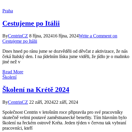
Praha
Cestujeme po Itálii
By
CentrinCZ
8 října, 2024
16 října, 2024
Write a Comment
on
Cestujeme po Itálii
Dnes hned po ránu jsme se dozvěděli od děvčat z aktivizace, že nás
čeká Italský den. I na jídelním lísku jsme viděli, že jídlo je o malinko
jiné než v
Read More
Školení
Školení na Krétě 2024
By
CentrinCZ
22 září, 2024
22 září, 2024
Společnost Centrin v letošním roce připravila pro své pracovníky
skutečně velmi poutavé zaměstnanecké benefity. Tím hlavním bylo
školení na řeckém ostrově Kréta. Jeden týden v červnu tak vybraní
pracovníci, kteří