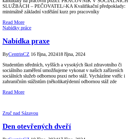
kandidáty na pracovní pozici: PRACOVNÍK V SOCIÁLNÍCH
SLUŽBÁCH – PEČOVATEL/-KA Kvalifikační předpoklady:
minimálně základní vzdělání kurz pro pracovníky
Read More
Nabídky práce
Nabídka praxe
By
CentrinCZ
16 října, 2024
18 října, 2024
Studentům středních, vyšších a vysokých škol zdravotního či
sociálního zaměření umožňujeme vykonat v našich zařízeních
sociálních služeb odbornou praxi nebo stáž. Vycházíme vstříc i
zahraničním stážistům (několikatýdenní odbornou stáž zde
Read More
Zruč nad Sázavou
Den otevřených dveří